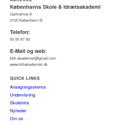
Københavns Skole & Idrætsakademi
Gartnerivej 9
2100 København Ø
Telefon:
50 50 87 93
E-Mail og web:
kbh.akademiet@gmail.com
www.kbhakademiet.dk
QUICK LINKS
Ansøgningsskema
Undervisning
Skoleintra
Nyheder
Om os