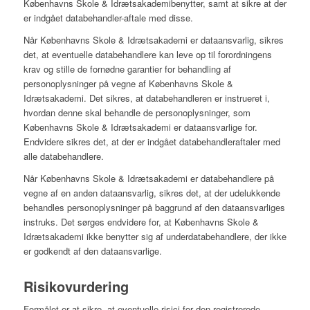
Københavns Skole & Idrætsakademibenytter, samt at sikre at der
er indgået databehandler-aftale med disse.
Når Københavns Skole & Idrætsakademi er dataansvarlig, sikres
det, at eventuelle databehandlere kan leve op til forordningens
krav og stille de fornødne garantier for behandling af
personoplysninger på vegne af Københavns Skole &
Idrætsakademi. Det sikres, at databehandleren er instrueret i,
hvordan denne skal behandle de personoplysninger, som
Københavns Skole & Idrætsakademi er dataansvarlige for.
Endvidere sikres det, at der er indgået databehandleraftaler med
alle databehandlere.
Når Københavns Skole & Idrætsakademi er databehandlere på
vegne af en anden dataansvarlig, sikres det, at der udelukkende
behandles personoplysninger på baggrund af den dataansvarliges
instruks. Det sørges endvidere for, at Københavns Skole &
Idrætsakademi ikke benytter sig af underdatabehandlere, der ikke
er godkendt af den dataansvarlige.
Risikovurdering
Formålet er at sikre, at eventuelle risici for den registrerede