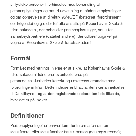
af fysiske personer i forbindelse med behandling af
personoplysninger og om fri udveksling af sådanne oplysninger
og om ophævelse af direktiv 95/46/EF (betegnet ”forordningen” i
det følgende) og gælder for alle ansatte på Københavns Skole &
Idrætsakademi, der behandler personoplysninger, samt for
samarbejdspartnere (databehandlere), der udfører opgaver på
vegne af Københavns Skole & Idrætsakademi.
Formål
Formålet med retningslinjerne er at sikre, at Københavns Skole &
Idrætsakademi håndterer eventuelle brud på
persondatasikkerheden korrekt og i overensstemmelse med
forordningens krav. Dette indebærer bl.a., at der sker anmeldelse
til Datatilsynet, og at den registrerede underrettes i de tilfælde,
hvor det er påkrævet.
Definitioner
Personoplysninger er enhver form for information om en
identificeret eller identificerbar fysisk person (den registrerede);