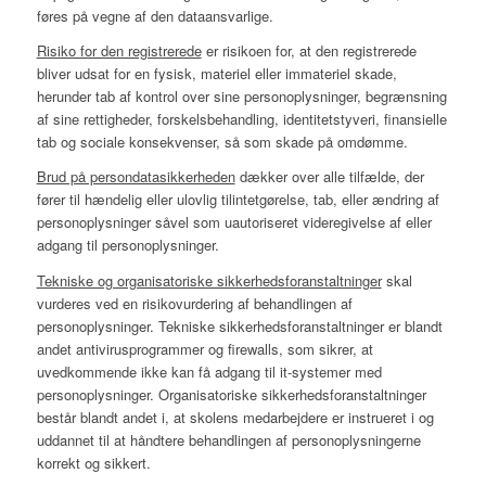
føres på vegne af den dataansvarlige.
Risiko for den registrerede
er risikoen for, at den registrerede
bliver udsat for en fysisk, materiel eller immateriel skade,
herunder tab af kontrol over sine personoplysninger, begrænsning
af sine rettigheder, forskelsbehandling, identitetstyveri, finansielle
tab og sociale konsekvenser, så som skade på omdømme.
Brud på persondatasikkerheden
dækker over alle tilfælde, der
fører til hændelig eller ulovlig tilintetgørelse, tab, eller ændring af
personoplysninger såvel som uautoriseret videregivelse af eller
adgang til personoplysninger.
Tekniske og organisatoriske sikkerhedsforanstaltninger
skal
vurderes ved en risikovurdering af behandlingen af
personoplysninger. Tekniske sikkerhedsforanstaltninger er blandt
andet antivirusprogrammer og firewalls, som sikrer, at
uvedkommende ikke kan få adgang til it-systemer med
personoplysninger. Organisatoriske sikkerhedsforanstaltninger
består blandt andet i, at skolens medarbejdere er instrueret i og
uddannet til at håndtere behandlingen af personoplysningerne
korrekt og sikkert.