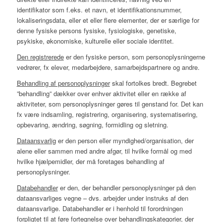
identifikator som f.eks. et navn, et identifikationsnummer,
lokaliseringsdata, eller et eller flere elementer, der er særlige for
denne fysiske persons fysiske, fysiologiske, genetiske,
psykiske, økonomiske, kulturelle eller sociale identitet.
Den registrerede
er den fysiske person, som personoplysningerne
vedrører, fx elever, medarbejdere, samarbejdspartnere og andre.
Behandling af personoplysninger
skal fortolkes bredt. Begrebet
”behandling” dækker over enhver aktivitet eller en række af
aktiviteter, som personoplysninger gøres til genstand for. Det kan
fx være indsamling, registrering, organisering, systematisering,
opbevaring, ændring, søgning, formidling og sletning.
Dataansvarlig
er den person eller myndighed/organisation, der
alene eller sammen med andre afgør, til hvilke formål og med
hvilke hjælpemidler, der må foretages behandling af
personoplysninger.
Databehandler
er den, der behandler personoplysninger på den
dataansvarliges vegne – dvs. arbejder under instruks af den
dataansvarlige. Databehandler er i henhold til forordningen
forpligtet til at føre fortegnelse over behandlingskategorier, der