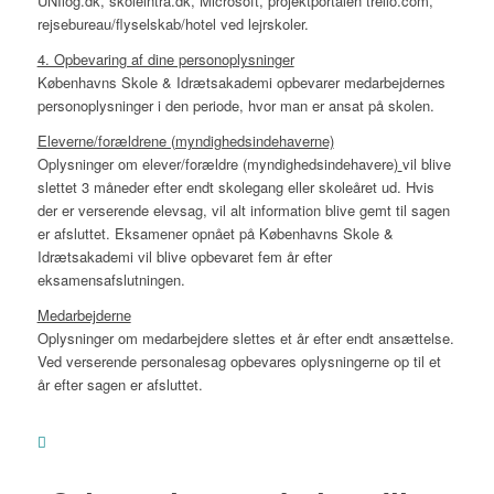
UNIlog.dk, skoleintra.dk, Microsoft, projektportalen trello.com,
rejsebureau/flyselskab/hotel ved lejrskoler.
4. Opbevaring af dine personoplysninger
Københavns Skole & Idrætsakademi opbevarer medarbejdernes
personoplysninger i den periode, hvor man er ansat på skolen.
Eleverne/forældrene (myndighedsindehaverne)
Oplysninger om elever/forældre (myndighedsindehavere)
vil blive
slettet 3 måneder efter endt skolegang eller skoleåret ud. Hvis
der er verserende elevsag, vil alt information blive gemt til sagen
er afsluttet. Eksamener opnået på Københavns Skole &
Idrætsakademi vil blive opbevaret fem år efter
eksamensafslutningen.
Medarbejderne
Oplysninger om medarbejdere slettes et år efter endt ansættelse.
Ved verserende personalesag opbevares oplysningerne op til et
år efter sagen er afsluttet.