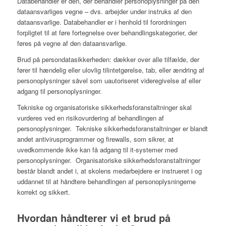
Databehandler er den, der behandler personoplysninger på den
dataansvarliges vegne – dvs. arbejder under instruks af den
dataansvarlige. Databehandler er i henhold til forordningen
forpligtet til at føre fortegnelse over behandlingskategorier, der
føres på vegne af den dataansvarlige.
Brud på persondatasikkerheden: dækker over alle tilfælde, der
fører til hændelig eller ulovlig tilintetgørelse, tab, eller ændring af
personoplysninger såvel som uautoriseret videregivelse af eller
adgang til personoplysninger.
Tekniske og organisatoriske sikkerhedsforanstaltninger skal
vurderes ved en risikovurdering af behandlingen af
personoplysninger. Tekniske sikkerhedsforanstaltninger er blandt
andet antivirusprogrammer og firewalls, som sikrer, at
uvedkommende ikke kan få adgang til it-systemer med
personoplysninger. Organisatoriske sikkerhedsforanstaltninger
består blandt andet i, at skolens medarbejdere er instrueret i og
uddannet til at håndtere behandlingen af personoplysningerne
korrekt og sikkert.
Hvordan håndterer vi et brud på