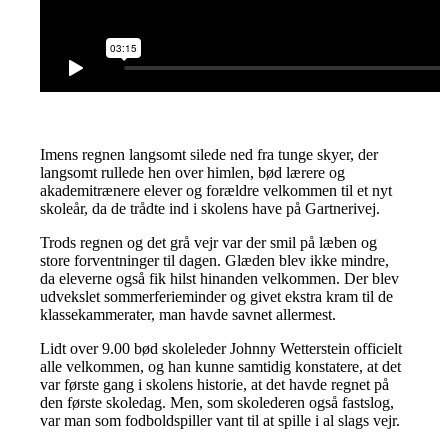
Imens regnen langsomt silede ned fra tunge skyer, der
langsomt rullede hen over himlen, bød lærere og
akademitrænere elever og forældre velkommen til et nyt
skoleår, da de trådte ind i skolens have på Gartnerivej.
Trods regnen og det grå vejr var der smil på læben og
store forventninger til dagen. Glæden blev ikke mindre,
da eleverne også fik hilst hinanden velkommen. Der blev
udvekslet sommerferieminder og givet ekstra kram til de
klassekammerater, man havde savnet allermest.
Lidt over 9.00 bød skoleleder Johnny Wetterstein officielt
alle velkommen, og han kunne samtidig konstatere, at det
var første gang i skolens historie, at det havde regnet på
den første skoledag. Men, som skolederen også fastslog,
var man som fodboldspiller vant til at spille i al slags vejr.