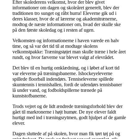
Efter skolederens velkomst, hvor der blev givet
informationer om dagen og skoleåret generelt, blev der
traditionen tro sunget og råbt hurra! Eleverne gik ud i
deres klasser, hvor de af lærerne og akademitrænerne,
modtog de næste informationer om, hvad der skulle ske
på den første skoledag og i resten af ugen.
Velkomsten og informationerne i haven varede en halv
time, og så var det tid til at modtage skolens
velkomstpakke: Træningstøjet man skulle træne i hele året
rundt, og hvor farverne var blevet valgt af elevrådet.
Det blev til en hurtig omklædning, og i løbet af kort tid
var eleverne på træningsbanerne. Ishockeyeleverne
spillede floorball indendørs. Tenniseleverne spillede
skumtennis i tennishallen, fordi de udendørs tennisbaner
lå under vand, og fodboldspillerne trænede på
kunststofbanerne.
Trods vejret og de lidt ændrede træningsforhold blev der
gået til markronerne i højt humør. De nye elever faldt
hurtigt med ind i træningsrytmen, godt hjulpet af de gamle
elever.
Dagen sluttede af på skolen, hvor man fik tørt tøj på og