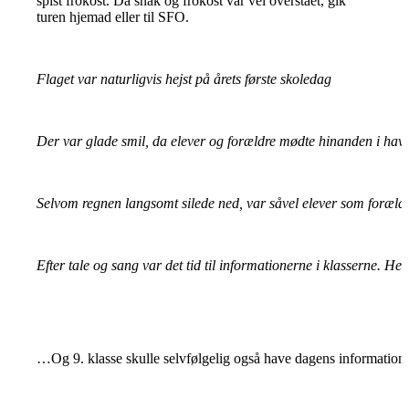
spist frokost. Da snak og frokost var vel overstået, gik
turen hjemad eller til SFO.
Flaget var naturligvis hejst på årets første skoledag
Der var glade smil, da elever og forældre mødte hinanden i hav
Selvom regnen langsomt silede ned, var såvel elever som forældr
Efter tale og sang var det tid til informationerne i klasserne. Her
…Og 9. klasse skulle selvfølgelig også have dagens information