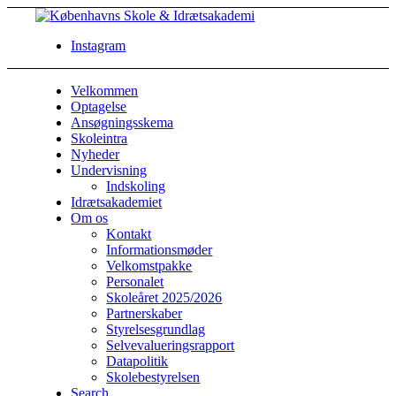
Instagram
Velkommen
Optagelse
Ansøgningsskema
Skoleintra
Nyheder
Undervisning
Indskoling
Idrætsakademiet
Om os
Kontakt
Informationsmøder
Velkomstpakke
Personalet
Skoleåret 2025/2026
Partnerskaber
Styrelsesgrundlag
Selvevalueringsrapport
Datapolitik
Skolebestyrelsen
Search