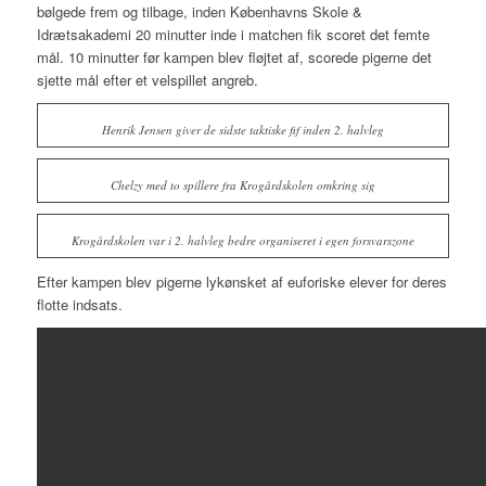
bølgede frem og tilbage, inden Københavns Skole &
Idrætsakademi 20 minutter inde i matchen fik scoret det femte
mål. 10 minutter før kampen blev fløjtet af, scorede pigerne det
sjette mål efter et velspillet angreb.
Henrik Jensen giver de sidste taktiske fif inden 2. halvleg
Chelzy med to spillere fra Krogårdskolen omkring sig
Krogårdskolen var i 2. halvleg bedre organiseret i egen forsvarszone
Efter kampen blev pigerne lykønsket af euforiske elever for deres
flotte indsats.