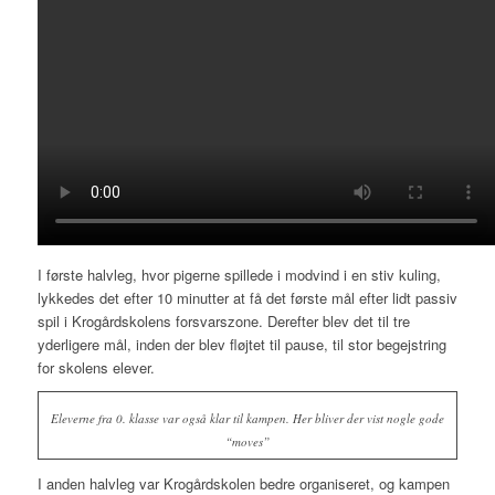
I første halvleg, hvor pigerne spillede i modvind i en stiv kuling,
lykkedes det efter 10 minutter at få det første mål efter lidt passiv
spil i Krogårdskolens forsvarszone. Derefter blev det til tre
yderligere mål, inden der blev fløjtet til pause, til stor begejstring
for skolens elever.
Eleverne fra 0. klasse var også klar til kampen. Her bliver der vist nogle gode
“moves”
I anden halvleg var Krogårdskolen bedre organiseret, og kampen