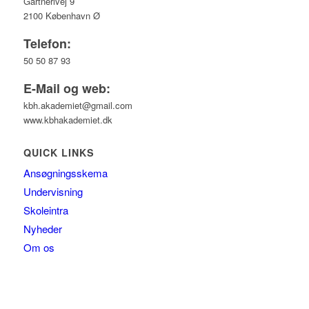
Gartnerivej 9
2100 København Ø
Telefon:
50 50 87 93
E-Mail og web:
kbh.akademiet@gmail.com
www.kbhakademiet.dk
QUICK LINKS
Ansøgningsskema
Undervisning
Skoleintra
Nyheder
Om os