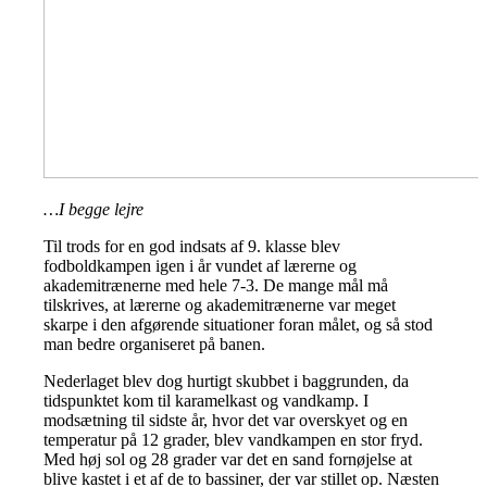
…I begge lejre
Til trods for en god indsats af 9. klasse blev
fodboldkampen igen i år vundet af lærerne og
akademitrænerne med hele 7-3. De mange mål må
tilskrives, at lærerne og akademitrænerne var meget
skarpe i den afgørende situationer foran målet, og så stod
man bedre organiseret på banen.
Nederlaget blev dog hurtigt skubbet i baggrunden, da
tidspunktet kom til karamelkast og vandkamp. I
modsætning til sidste år, hvor det var overskyet og en
temperatur på 12 grader, blev vandkampen en stor fryd.
Med høj sol og 28 grader var det en sand fornøjelse at
blive kastet i et af de to bassiner, der var stillet op. Næsten