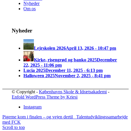
Nyheder
Om os
Nyheder
Lejrskolen 2026
April 13, 2026 - 10:47 pm
Kirke, risengrød og banko 2025
December
22, 2025 - 11:06 pm
Lucia 2025
December 11, 2025 - 6:13 pm
Halloween 2025
November 2, 2025 - 8:41 pm
© Copyright -
Københavns Skole & Idrætsakademi
-
Enfold WordPress Theme by Kriesi
Instagram
Pigerne kom i finalen – og vejen dertil
Talentudviklingssamarbejde
med FCK
Scroll to top