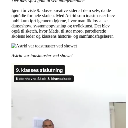
Der blev spist godt til ved morgenmaden
Igen i år viste 9. klasse kreative sider af dem selv, da de
optrådte for hele skolen. Med Astrid som toastmaster blev
publikum ført igennem løjerne, hvor man fik lov at se
danseshow, svømmeopvisning og tryllekunst. Det blev
også til sketch, hvor Mads, til stor moro, parodierede
skolens leder og klassens historie- og samfundsfagslærer.
Astrid var toastmaster ved showet