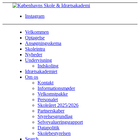
Instagram
Velkommen
Optagelse
Ansøgningsskema
Skoleintra
Nyheder
Undervisning
Indskoling
Idrætsakademiet
Om os
Kontakt
Informationsmøder
Velkomstpakke
Personalet
Skoleåret 2025/2026
Partnerskaber
Styrelsesgrundlag
Selvevalueringsrapport
Datapolitik
Skolebestyrelsen
Search