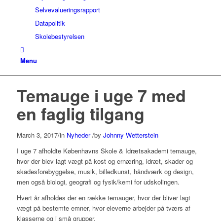
Selvevalueringsrapport
Datapolitik
Skolebestyrelsen
Menu
Temauge i uge 7 med
en faglig tilgang
March 3, 2017
/
in
Nyheder
/
by
Johnny Wetterstein
I uge 7 afholdte Københavns Skole & Idrætsakademi temauge,
hvor der blev lagt vægt på kost og ernæring, idræt, skader og
skadesforebyggelse, musik, billedkunst, håndværk og design,
men også biologi, geografi og fysik/kemi for udskolingen.
Hvert år afholdes der en række temauger, hvor der bliver lagt
vægt på bestemte emner, hvor eleverne arbejder på tværs af
klasserne og i små grupper.