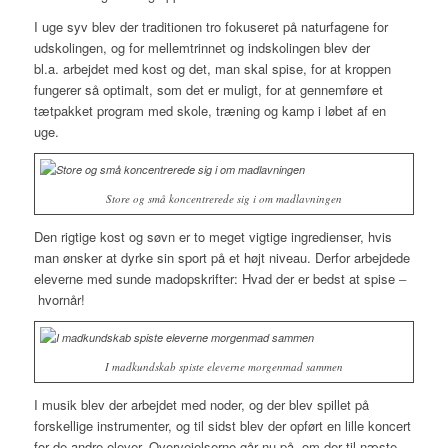
I uge syv blev der traditionen tro fokuseret på naturfagene for
udskolingen, og for mellemtrinnet og indskolingen blev der
bl.a. arbejdet med kost og det, man skal spise, for at kroppen
fungerer så optimalt, som det er muligt, for at gennemføre et
tætpakket program med skole, træning og kamp i løbet af en
uge.
Store og små koncentrerede sig i om madlavningen
Den rigtige kost og søvn er to meget vigtige ingredienser, hvis
man ønsker at dyrke sin sport på et højt niveau. Derfor arbejdede
eleverne med sunde madopskrifter: Hvad der er bedst at spise
–
hvornår!
I madkundskab spiste eleverne morgenmad sammen
I musik blev der arbejdet med noder, og der blev spillet på
forskellige instrumenter, og til sidst blev der opført en lille koncert
for de andre elever. Overvejelserne går nu på, om der til næste