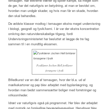
temaugen. Når eleverne træner og spiller kampe, så meget som
de gør, har det naturligvis en betydning, at man er bevidst om,
hvordan man undgår skader, og hvis man får en skade, hvordan
den skal behandles.
De ældste klasser modtog i temaugen ekstra meget undervisning
i biologi, geografi og fysik/kemi. I år var der ekstra koncentration
omkring den naturvidenskabelige tilgang, fordi
Undervisningsministeriet har besluttet at lægge de tre fag
sammen til i en mundtlig eksamen.
Fysiklærer Jochen Hell forklarer
forsøgene i fysik
Billedkunst var en del af temaugen, hvor der bl.a. ud af
mælkekartoner og pap blev arbejdet med byplanlægning, og
hvordan man bedst sammensætter boliger med forretninger og
virksomheder.
Idræt var naturligvis også på programmet. Her blev der arbejdet
med motorik og forskellige bevægelsesøvelser. Herudover blev