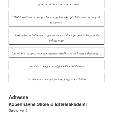
…og det var både for store og for små
I “Følehuset” var det en god ide at tage handsker på, inden man sprang ud i
føleløjerne
I værkstedet for halloween-kager var de forskellige glasurer til kagerne det
helt store hit
I haven blev der poseret inden præmieoverrækkelsen for bedste udklædning…
…og der var meget at vælge imellem for elevrådet
Der blev fundet mange flotte og uhyggelige vindere
Adresse
Københavns Skole & Idrætsakademi
Gartnerivej 9