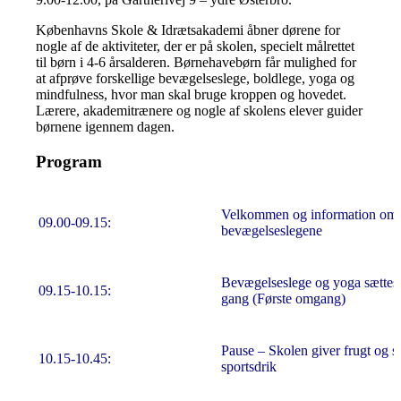
Københavns Skole & Idrætsakademi åbner dørene for
nogle af de aktiviteter, der er på skolen, specielt målrettet
til børn i 4-6 årsalderen. Børnehavebørn får mulighed for
at afprøve forskellige bevægelseslege, boldlege, yoga og
mindfulness, hvor man skal bruge kroppen og hovedet.
Lærere, akademitrænere og nogle af skolens elever guider
børnene igennem dagen.
Program
Velkommen og information om
09.00-09.15:
bevægelseslegene
Bevægelseslege og yoga sættes 
09.15-10.15:
gang (Første omgang)
Pause – Skolen giver frugt og 
10.15-10.45:
sportsdrik