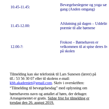
Bevægelseslegene og yoga sætt
10.45-11.45:
gang (Anden omgang)
Afslutning på dagen – Uddeling
11.45-12.00:
præmie til alle børnene
Frokost – Børnehaven er
12.00-?:
velkommen til at spise deres fro
på skolen
Tilmelding kan ske telefonisk til Lars Sunesen (lærer) på
tlf.: 53 56 30 07 eller til skolens e-mail:
kbh.akademiet@gmail.com
. Skriv i overskriften:
“Tilmelding til bevægelsesdag” med oplysning om
børnehavens navn og antallet af børn, der deltager.
Arrangementet er gratis.
Sidste frist for tilmelding er
torsdag den 26. august 2019.